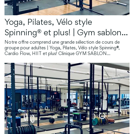
Yoga, Pilates, Vélo style
Spinning® et plus! | Gym sablon |
Plateau
Notre offre comprend une grande sélection de cours de
groupe pour adultes | Yoga, Pilates, Vélo style Spinning®,
Cardio Flow, HIIT et plus! Clinique GYM SABLON
Nouveauté! Restez en parfaite santé et optimisez vos
entrainements avec la Clinique Gym sablon. Parmi nos
services, découvrez la thérapie manuelle, la physiothérapie et
la naturopathie. Voir l'horaire Ostéopathie S'abonner
L’ostéopathie est une approche manuelle qui vise à rétablir
l’équilibre du corps en traitant les tensions musculaires,
articulaires et viscérales. Elle aide à soulager les douleurs
chroniques, les troubles posturaux et même certains troubles
digestifs ou du sommeil. S'abonner En savoir plus
Ostéopathie S'abonner L’ostéopathie est une approche
manuelle qui vise à rétablir l’équilibre du corps en traitant les
tensions musculaires, articulaires et viscérales. Elle aide à
soulager les douleurs chroniques, les troubles posturaux et
même certains troubles digestifs ou du sommeil. S'abonner