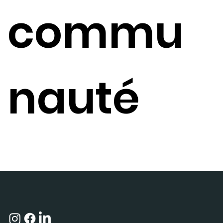
Annuler » et confirmez. Comment puis-je réserver ou annuler
commu
une plage horaire? 02 Réponse La tenue sportive est
obligatoire (souliers de sport, short, pantalon, chandail). Le
port de jeans et de souliers non fermés est interdit ; L’usage
d’une serviette est obligatoire ; Le matériel doit être replacé
au bon endroit après utilisation ; Chaque appareil utilisé doit
être nettoyé après usage au besoin ; Il est interdit de laisser
tomber ses charges au sol ; Il est interdit de manger dans le
nauté
gym ; Il est interdit de crier dans le gym ; Aucun enfant ou
adolescent de 17 ans et moins n’est admis au Gym sablon
sans abonnement, sauf lors des cours spécifiquement
identifiés pour les parent-enfant ou parent-bébé. Quels sont
les règlements à respecter? 03 Joignez notre communauté