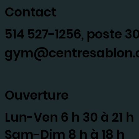
Contact
514 527-1256, poste 3
gym@centresablon
Ouverture
Lun-Ven 6 h 30 à 21 h
Sam-Dim 8 h à 18 h