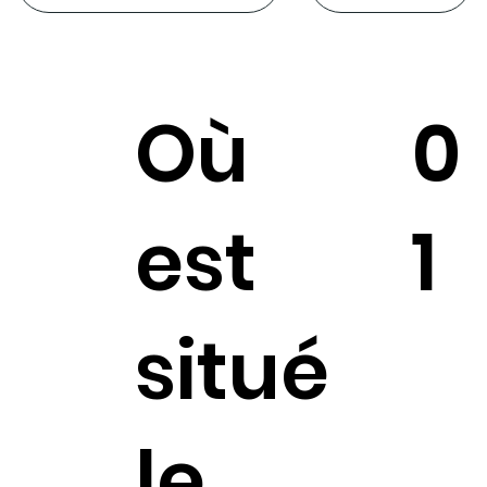
Où
0
est
1
situé
le