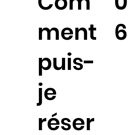
Com
0
ment
6
puis-
je
réser