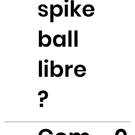
spike
ball
libre
?