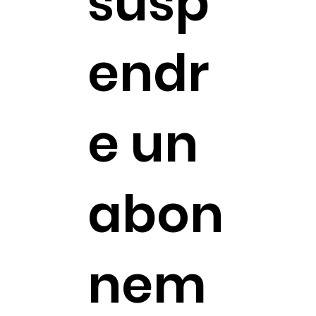
susp
endr
e un
abon
nem