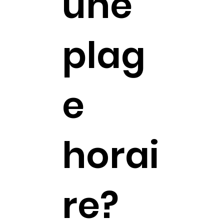
une
plag
e
horai
re?