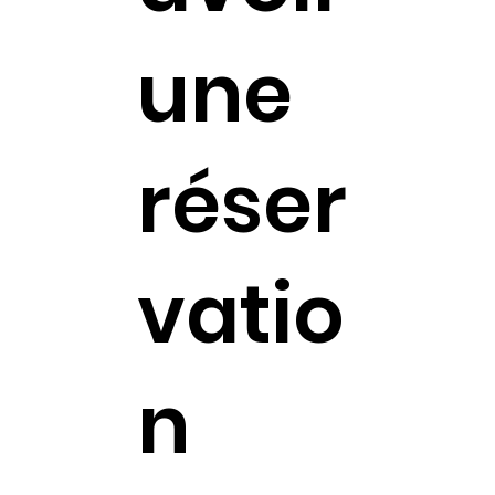
une
réser
vatio
n