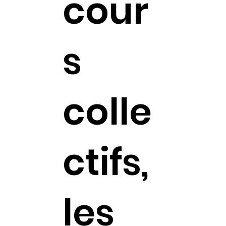
cour
s
colle
ctifs,
les