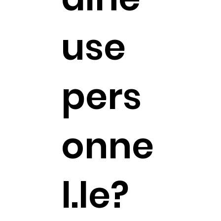
use
pers
onne
l.le?