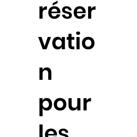
réser
vatio
n
pour
les