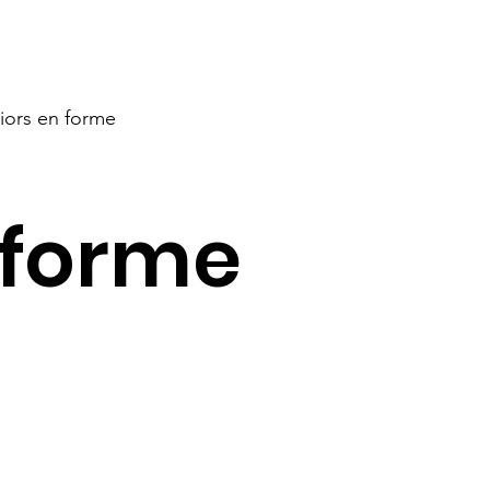
iors en forme
 forme